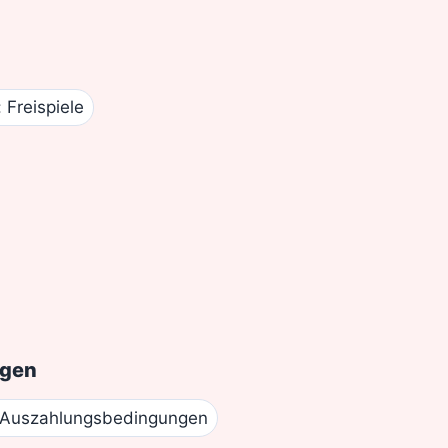
 Freispiele
ngen
 Auszahlungsbedingungen