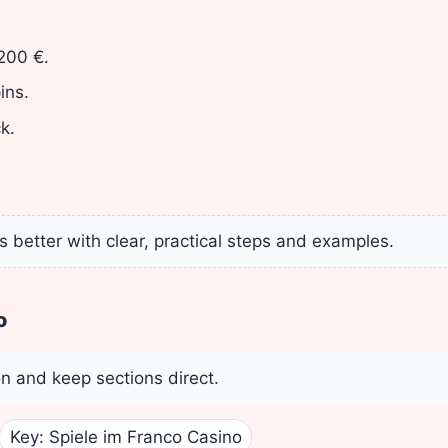
200 €.
ins.
k.
 better with clear, practical steps and examples.
o
on and keep sections direct.
Key: Spiele im Franco Casino