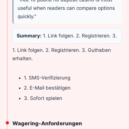
useful when readers can compare options
quickly."
Summary:
1. Link folgen. 2. Registrieren. 3.
1. Link folgen. 2. Registrieren. 3. Guthaben
erhalten.
1. SMS-Verifizierung
2. E-Mail bestätigen
3. Sofort spielen
Wagering-Anforderungen