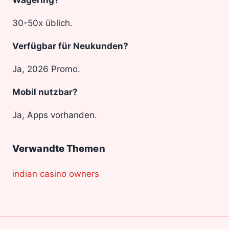
30-50x üblich.
Verfügbar für Neukunden?
Ja, 2026 Promo.
Mobil nutzbar?
Ja, Apps vorhanden.
Verwandte Themen
indian casino owners