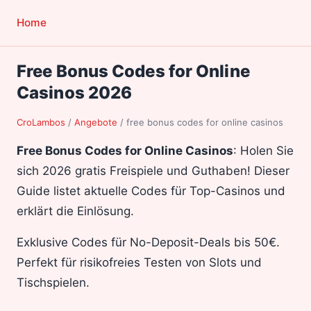
Home
Free Bonus Codes for Online
Casinos 2026
CroLambos
/
Angebote
/
free bonus codes for online casinos
Free Bonus Codes for Online Casinos
: Holen Sie
sich 2026 gratis Freispiele und Guthaben! Dieser
Guide listet aktuelle Codes für Top-Casinos und
erklärt die Einlösung.
Exklusive Codes für No-Deposit-Deals bis 50€.
Perfekt für risikofreies Testen von Slots und
Tischspielen.