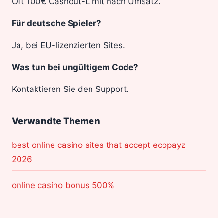
Oft 100€ Cashout-Limit nach Umsatz.
Für deutsche Spieler?
Ja, bei EU-lizenzierten Sites.
Was tun bei ungültigem Code?
Kontaktieren Sie den Support.
Verwandte Themen
best online casino sites that accept ecopayz
2026
online casino bonus 500%