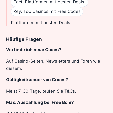
Fact: Plattformen mit besten Deals.
Key: Top Casinos mit Free Codes
Plattformen mit besten Deals.
Häufige Fragen
Wo finde ich neue Codes?
Auf Casino-Seiten, Newsletters und Foren wie
diesem.
Gültigkeitsdauer von Codes?
Meist 7-30 Tage, prüfen Sie T&Cs.
Max. Auszahlung bei Free Boni?