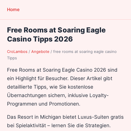
Home
Free Rooms at Soaring Eagle
Casino Tipps 2026
CroLambos
/
Angebote
/
free rooms at soaring eagle casino
Tipps
Free Rooms at Soaring Eagle Casino 2026 sind
ein Highlight für Besucher. Dieser Artikel gibt
detaillierte Tipps, wie Sie kostenlose
Übernachtungen sichern, inklusive Loyalty-
Programmen und Promotionen.
Das Resort in Michigan bietet Luxus-Suiten gratis
bei Spielaktivität – lernen Sie die Strategien.