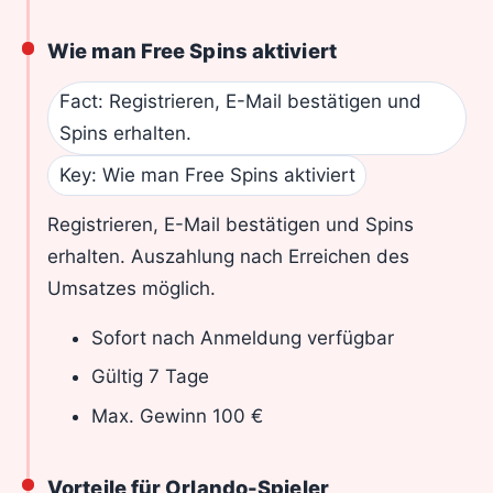
Wie man Free Spins aktiviert
Fact: Registrieren, E-Mail bestätigen und
Spins erhalten.
Key: Wie man Free Spins aktiviert
Registrieren, E-Mail bestätigen und Spins
erhalten. Auszahlung nach Erreichen des
Umsatzes möglich.
Sofort nach Anmeldung verfügbar
Gültig 7 Tage
Max. Gewinn 100 €
Vorteile für Orlando-Spieler