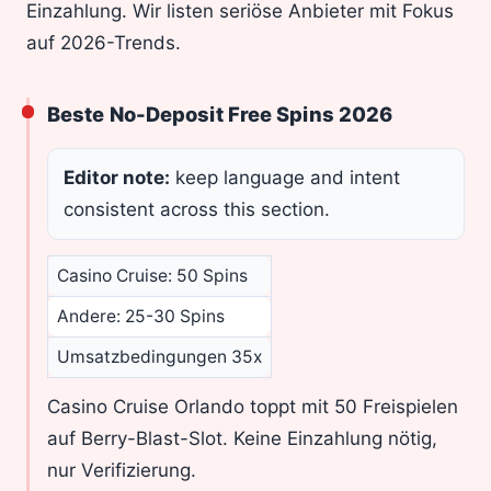
Einzahlung. Wir listen seriöse Anbieter mit Fokus
auf 2026-Trends.
Beste No-Deposit Free Spins 2026
Editor note:
keep language and intent
consistent across this section.
Casino Cruise: 50 Spins
Andere: 25-30 Spins
Umsatzbedingungen 35x
Casino Cruise Orlando toppt mit 50 Freispielen
auf Berry-Blast-Slot. Keine Einzahlung nötig,
nur Verifizierung.