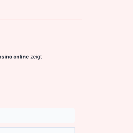
asino online
zeigt
"