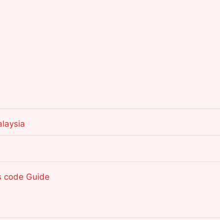
alaysia
us code Guide