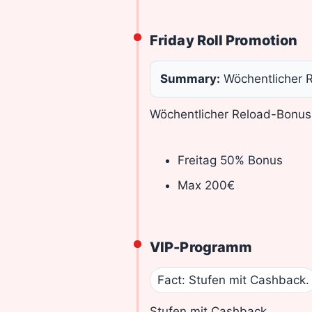
Friday Roll Promotion
Summary:
Wöchentlicher 
Wöchentlicher Reload-Bonus
Freitag 50% Bonus
Max 200€
VIP-Programm
Fact: Stufen mit Cashback.
Stufen mit Cashback.