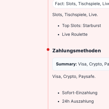
Fact: Slots, Tischspiele, Liv
Slots, Tischspiele, Live.
Top Slots: Starburst
Live Roulette
Zahlungsmethoden
Summary:
Visa, Crypto, P
Visa, Crypto, Paysafe.
Sofort-Einzahlung
24h Auszahlung