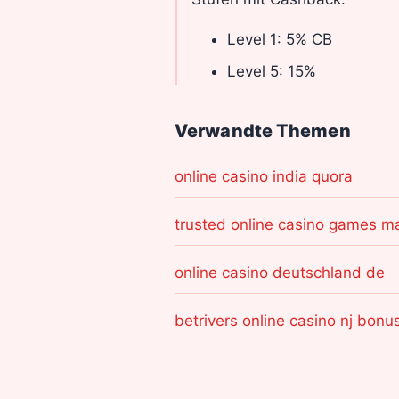
Level 1: 5% CB
Level 5: 15%
Verwandte Themen
online casino india quora
trusted online casino games m
online casino deutschland de
betrivers online casino nj bon