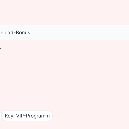
Reload-Bonus.
.
Key: VIP-Programm