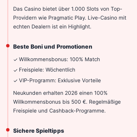
Das Casino bietet über 1.000 Slots von Top-
Providern wie Pragmatic Play. Live-Casino mit
echten Dealern ist ein Highlight.
Beste Boni und Promotionen
Willkommensbonus: 100% Match
✓
Freispiele: Wöchentlich
✓
VIP-Programm: Exklusive Vorteile
✓
Neukunden erhalten 2026 einen 100%
Willkommensbonus bis 500 €. Regelmäßige
Freispiele und Cashback-Programme.
Sichere Spieltipps