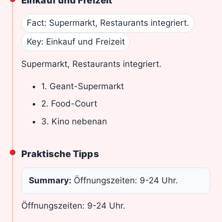
Einkauf und Freizeit
Fact: Supermarkt, Restaurants integriert.
Key: Einkauf und Freizeit
Supermarkt, Restaurants integriert.
1. Geant-Supermarkt
2. Food-Court
3. Kino nebenan
Praktische Tipps
Summary:
Öffnungszeiten: 9-24 Uhr.
Öffnungszeiten: 9-24 Uhr.