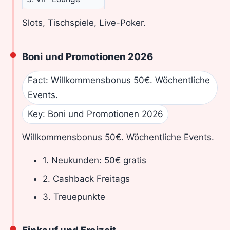
Slots, Tischspiele, Live-Poker.
Boni und Promotionen 2026
Fact: Willkommensbonus 50€. Wöchentliche
Events.
Key: Boni und Promotionen 2026
Willkommensbonus 50€. Wöchentliche Events.
1. Neukunden: 50€ gratis
2. Cashback Freitags
3. Treuepunkte