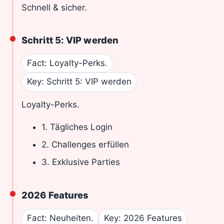
Schnell & sicher.
Schritt 5: VIP werden
Fact: Loyalty-Perks.
Key: Schritt 5: VIP werden
Loyalty-Perks.
1. Tägliches Login
2. Challenges erfüllen
3. Exklusive Parties
2026 Features
Fact: Neuheiten.
Key: 2026 Features