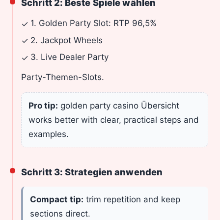
Schritt 2: Beste Spiele wählen
1. Golden Party Slot: RTP 96,5%
✓
2. Jackpot Wheels
✓
3. Live Dealer Party
✓
Party-Themen-Slots.
Pro tip:
golden party casino Übersicht
works better with clear, practical steps and
examples.
Schritt 3: Strategien anwenden
Compact tip:
trim repetition and keep
sections direct.