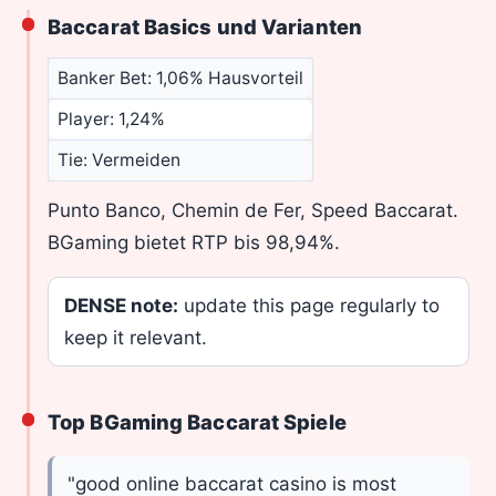
Baccarat Basics und Varianten
Banker Bet: 1,06% Hausvorteil
Player: 1,24%
Tie: Vermeiden
Punto Banco, Chemin de Fer, Speed Baccarat.
BGaming bietet RTP bis 98,94%.
DENSE note:
update this page regularly to
keep it relevant.
Top BGaming Baccarat Spiele
"good online baccarat casino is most