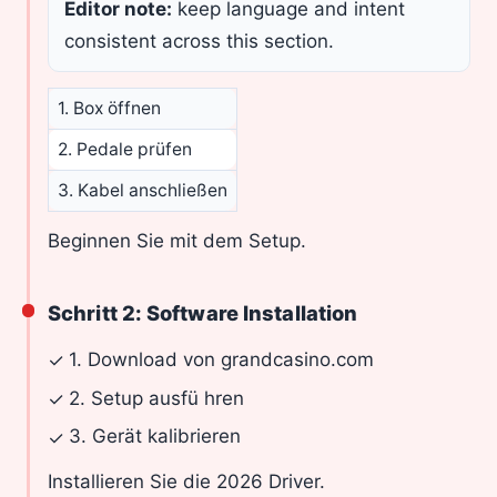
Editor note:
keep language and intent
consistent across this section.
1. Box öffnen
2. Pedale prüfen
3. Kabel anschließen
Beginnen Sie mit dem Setup.
Schritt 2: Software Installation
1. Download von grandcasino.com
✓
2. Setup ausfü hren
✓
3. Gerät kalibrieren
✓
Installieren Sie die 2026 Driver.