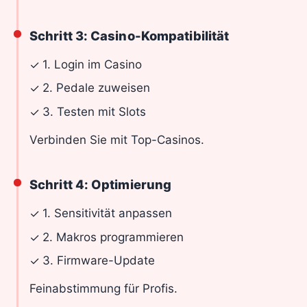
Schritt 3: Casino-Kompatibilität
1. Login im Casino
✓
2. Pedale zuweisen
✓
3. Testen mit Slots
✓
Verbinden Sie mit Top-Casinos.
Schritt 4: Optimierung
1. Sensitivität anpassen
✓
2. Makros programmieren
✓
3. Firmware-Update
✓
Feinabstimmung für Profis.