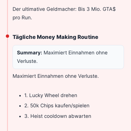
Der ultimative Geldmacher: Bis 3 Mio. GTA$
pro Run.
Tägliche Money Making Routine
Summary:
Maximiert Einnahmen ohne
Verluste.
Maximiert Einnahmen ohne Verluste.
1. Lucky Wheel drehen
2. 50k Chips kaufen/spielen
3. Heist cooldown abwarten