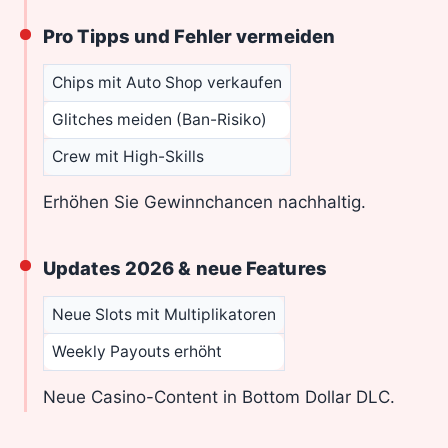
Pro Tipps und Fehler vermeiden
Chips mit Auto Shop verkaufen
Glitches meiden (Ban-Risiko)
Crew mit High-Skills
Erhöhen Sie Gewinnchancen nachhaltig.
Updates 2026 & neue Features
Neue Slots mit Multiplikatoren
Weekly Payouts erhöht
Neue Casino-Content in Bottom Dollar DLC.