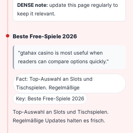
DENSE note:
update this page regularly to
keep it relevant.
Beste Free-Spiele 2026
"gtahax casino is most useful when
readers can compare options quickly."
Fact: Top-Auswahl an Slots und
Tischspielen. Regelmäßige
Key: Beste Free-Spiele 2026
Top-Auswahl an Slots und Tischspielen.
Regelmäßige Updates halten es frisch.