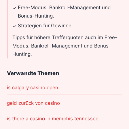
Free-Modus. Bankroll-Management und
✓
Bonus-Hunting.
Strategien für Gewinne
✓
Tipps für höhere Trefferquoten auch im Free-
Modus. Bankroll-Management und Bonus-
Hunting.
Verwandte Themen
is calgary casino open
geld zurück von casino
is there a casino in memphis tennessee