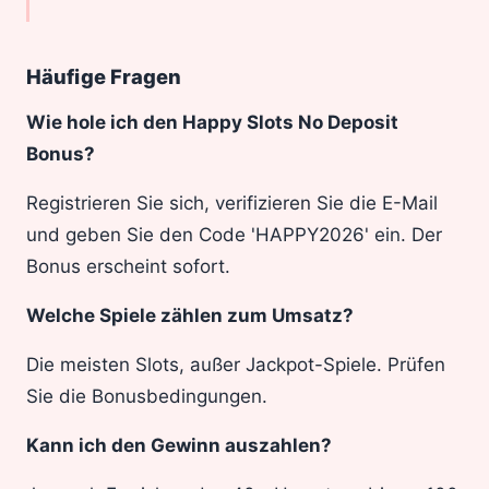
Häufige Fragen
Wie hole ich den Happy Slots No Deposit
Bonus?
Registrieren Sie sich, verifizieren Sie die E-Mail
und geben Sie den Code 'HAPPY2026' ein. Der
Bonus erscheint sofort.
Welche Spiele zählen zum Umsatz?
Die meisten Slots, außer Jackpot-Spiele. Prüfen
Sie die Bonusbedingungen.
Kann ich den Gewinn auszahlen?