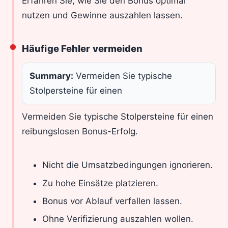
Erfahren Sie, wie Sie den Bonus optimal
nutzen und Gewinne auszahlen lassen.
Häufige Fehler vermeiden
Summary:
Vermeiden Sie typische
Stolpersteine für einen
Vermeiden Sie typische Stolpersteine für einen
reibungslosen Bonus-Erfolg.
Nicht die Umsatzbedingungen ignorieren.
Zu hohe Einsätze platzieren.
Bonus vor Ablauf verfallen lassen.
Ohne Verifizierung auszahlen wollen.