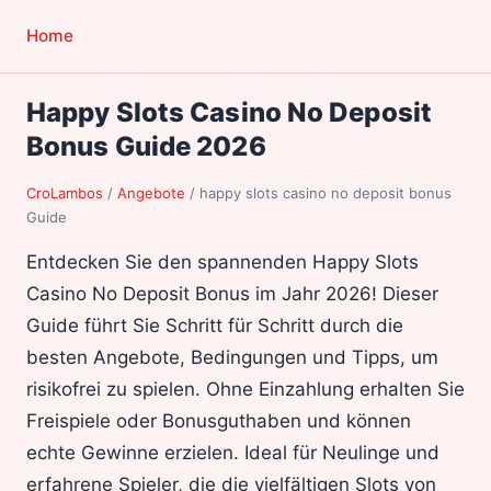
Home
Happy Slots Casino No Deposit
Bonus Guide 2026
CroLambos
/
Angebote
/
happy slots casino no deposit bonus
Guide
Entdecken Sie den spannenden Happy Slots
Casino No Deposit Bonus im Jahr 2026! Dieser
Guide führt Sie Schritt für Schritt durch die
besten Angebote, Bedingungen und Tipps, um
risikofrei zu spielen. Ohne Einzahlung erhalten Sie
Freispiele oder Bonusguthaben und können
echte Gewinne erzielen. Ideal für Neulinge und
erfahrene Spieler, die die vielfältigen Slots von