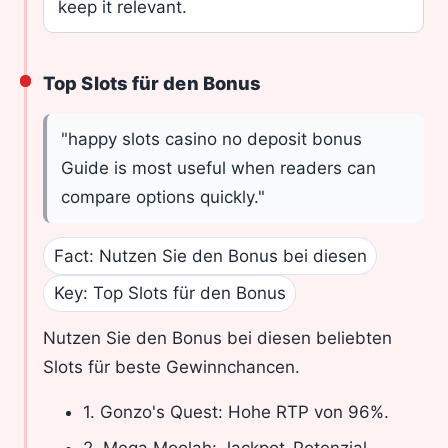
keep it relevant.
Top Slots für den Bonus
"happy slots casino no deposit bonus
Guide is most useful when readers can
compare options quickly."
Fact: Nutzen Sie den Bonus bei diesen
Key: Top Slots für den Bonus
Nutzen Sie den Bonus bei diesen beliebten
Slots für beste Gewinnchancen.
1. Gonzo's Quest: Hohe RTP von 96%.
2. Mega Moolah: Jackpot-Potenzial.