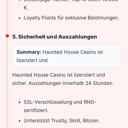
€.
Loyalty Points für exklusive Belohnungen.
5. Sicherheit und Auszahlungen
Summary:
Haunted House Casino ist
lizenziert und
Haunted House Casino ist lizenziert und
sicher. Auszahlungen innerhalb 24 Stunden.
SSL-Verschlüsselung und RNG-
zertifiziert.
Unterstützt Trustly, Skrill, Bitcoin.