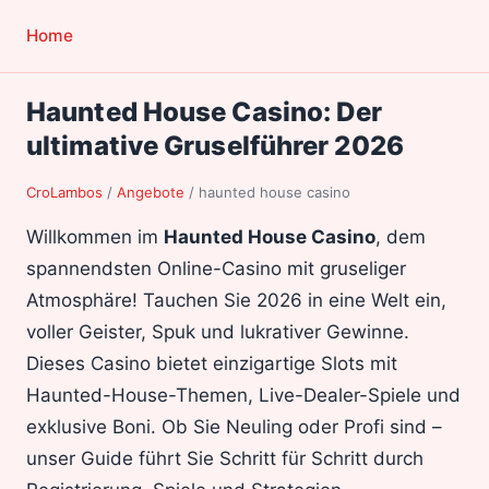
Home
Haunted House Casino: Der
ultimative Gruselführer 2026
CroLambos
/
Angebote
/
haunted house casino
Willkommen im
Haunted House Casino
, dem
spannendsten Online-Casino mit gruseliger
Atmosphäre! Tauchen Sie 2026 in eine Welt ein,
voller Geister, Spuk und lukrativer Gewinne.
Dieses Casino bietet einzigartige Slots mit
Haunted-House-Themen, Live-Dealer-Spiele und
exklusive Boni. Ob Sie Neuling oder Profi sind –
unser Guide führt Sie Schritt für Schritt durch