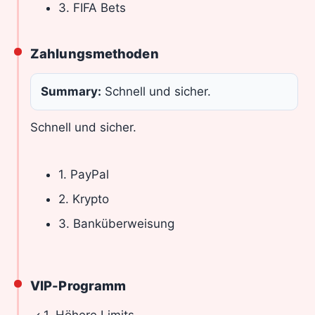
3. FIFA Bets
Zahlungsmethoden
Summary:
Schnell und sicher.
Schnell und sicher.
1. PayPal
2. Krypto
3. Banküberweisung
VIP-Programm
1. Höhere Limits