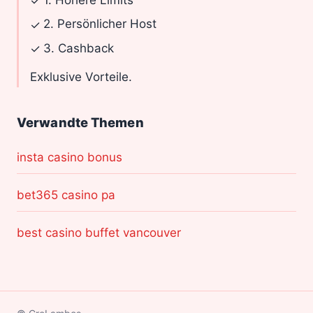
✓
2. Persönlicher Host
✓
3. Cashback
✓
Exklusive Vorteile.
Verwandte Themen
insta casino bonus
bet365 casino pa
best casino buffet vancouver