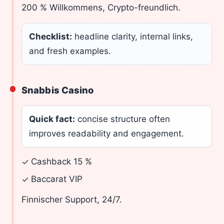
200 % Willkommens, Crypto-freundlich.
Checklist:
headline clarity, internal links,
and fresh examples.
Snabbis Casino
Quick fact:
concise structure often
improves readability and engagement.
Cashback 15 %
✓
Baccarat VIP
✓
Finnischer Support, 24/7.