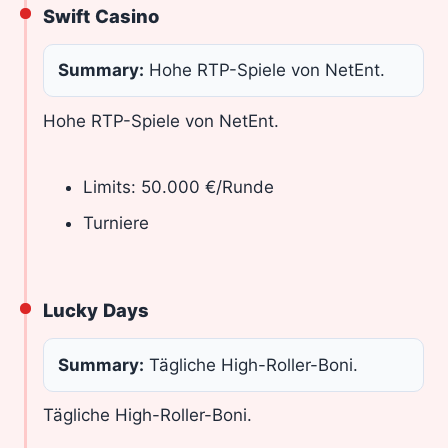
Swift Casino
Summary:
Hohe RTP-Spiele von NetEnt.
Hohe RTP-Spiele von NetEnt.
Limits: 50.000 €/Runde
Turniere
Lucky Days
Summary:
Tägliche High-Roller-Boni.
Tägliche High-Roller-Boni.