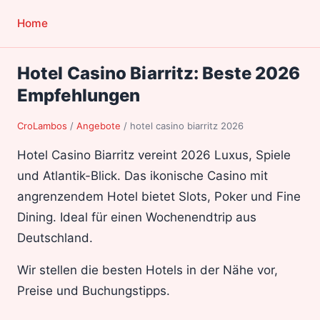
Home
Hotel Casino Biarritz: Beste 2026
Empfehlungen
CroLambos
/
Angebote
/
hotel casino biarritz 2026
Hotel Casino Biarritz vereint 2026 Luxus, Spiele
und Atlantik-Blick. Das ikonische Casino mit
angrenzendem Hotel bietet Slots, Poker und Fine
Dining. Ideal für einen Wochenendtrip aus
Deutschland.
Wir stellen die besten Hotels in der Nähe vor,
Preise und Buchungstipps.