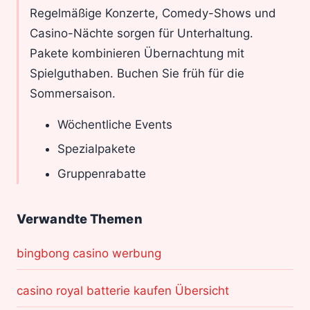
Regelmäßige Konzerte, Comedy-Shows und
Casino-Nächte sorgen für Unterhaltung.
Pakete kombinieren Übernachtung mit
Spielguthaben. Buchen Sie früh für die
Sommersaison.
Wöchentliche Events
Spezialpakete
Gruppenrabatte
Verwandte Themen
bingbong casino werbung
casino royal batterie kaufen Übersicht