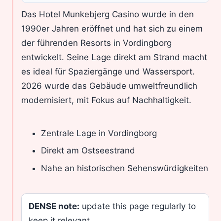
Das Hotel Munkebjerg Casino wurde in den
1990er Jahren eröffnet und hat sich zu einem
der führenden Resorts in Vordingborg
entwickelt. Seine Lage direkt am Strand macht
es ideal für Spaziergänge und Wassersport.
2026 wurde das Gebäude umweltfreundlich
modernisiert, mit Fokus auf Nachhaltigkeit.
Zentrale Lage in Vordingborg
Direkt am Ostseestrand
Nahe an historischen Sehenswürdigkeiten
DENSE note:
update this page regularly to
keep it relevant.