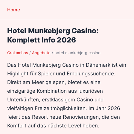
Home
Hotel Munkebjerg Casino:
Komplett Info 2026
CroLambos
/
Angebote
/
hotel munkebjerg casino
Das Hotel Munkebjerg Casino in Dänemark ist ein
Highlight für Spieler und Erholungssuchende.
Direkt am Meer gelegen, bietet es eine
einzigartige Kombination aus luxuriösen
Unterkünften, erstklassigem Casino und
vielfältigen Freizeitmöglichkeiten. Im Jahr 2026
feiert das Resort neue Renovierungen, die den
Komfort auf das nächste Level heben.