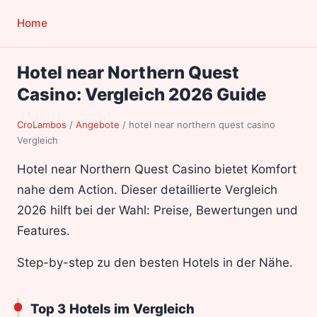
Home
Hotel near Northern Quest
Casino: Vergleich 2026 Guide
CroLambos
/
Angebote
/
hotel near northern quest casino
Vergleich
Hotel near Northern Quest Casino bietet Komfort
nahe dem Action. Dieser detaillierte Vergleich
2026 hilft bei der Wahl: Preise, Bewertungen und
Features.
Step-by-step zu den besten Hotels in der Nähe.
Top 3 Hotels im Vergleich