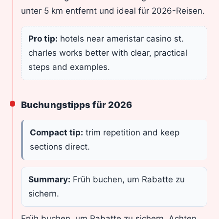
unter 5 km entfernt und ideal für 2026-Reisen.
Pro tip:
hotels near ameristar casino st.
charles works better with clear, practical
steps and examples.
Buchungstipps für 2026
Compact tip:
trim repetition and keep
sections direct.
Summary:
Früh buchen, um Rabatte zu
sichern.
Früh buchen, um Rabatte zu sichern. Achten