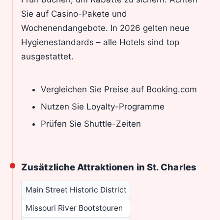
Sie auf Casino-Pakete und
Wochenendangebote. In 2026 gelten neue
Hygienestandards – alle Hotels sind top
ausgestattet.
Vergleichen Sie Preise auf Booking.com
Nutzen Sie Loyalty-Programme
Prüfen Sie Shuttle-Zeiten
Zusätzliche Attraktionen in St. Charles
Main Street Historic District
Missouri River Bootstouren