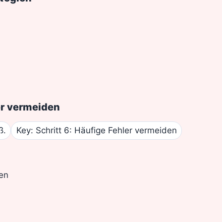
er vermeiden
ß.
Key: Schritt 6: Häufige Fehler vermeiden
ben