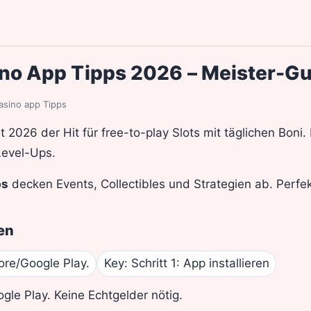
ino App Tipps 2026 – Meister-G
asino app Tipps
 2026 der Hit für free-to-play Slots mit täglichen Boni.
Level-Ups.
ps
decken Events, Collectibles und Strategien ab. Perfek
ren
ore/Google Play.
Key: Schritt 1: App installieren
le Play. Keine Echtgelder nötig.