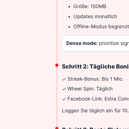
Größe: 150MB
Updates monatlich
Offline-Modus begrenzt
Dense mode:
prioritize sign
Schritt 2: Tägliche Bon
Streak-Bonus: Bis 1 Mio.
✓
Wheel Spin: Täglich
✓
Facebook-Link: Extra Coin
✓
Loggen Sie täglich ein für 1