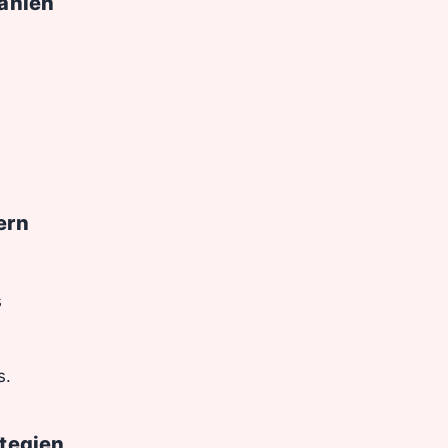
wählen
ern
s
s.
ategien