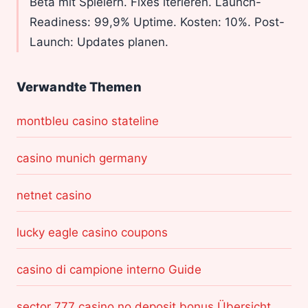
Beta mit Spielern. Fixes iterieren. Launch-
Readiness: 99,9% Uptime. Kosten: 10%. Post-
Launch: Updates planen.
Verwandte Themen
montbleu casino stateline
casino munich germany
netnet casino
lucky eagle casino coupons
casino di campione interno Guide
sector 777 casino no deposit bonus Übersicht