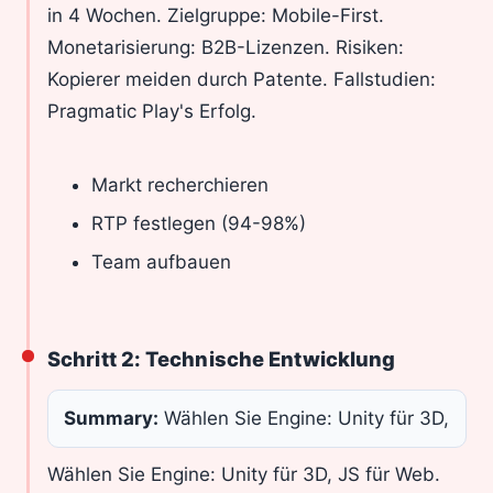
in 4 Wochen. Zielgruppe: Mobile-First.
Monetarisierung: B2B-Lizenzen. Risiken:
Kopierer meiden durch Patente. Fallstudien:
Pragmatic Play's Erfolg.
Markt recherchieren
RTP festlegen (94-98%)
Team aufbauen
Schritt 2: Technische Entwicklung
Summary:
Wählen Sie Engine: Unity für 3D,
Wählen Sie Engine: Unity für 3D, JS für Web.