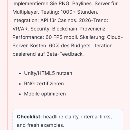
Implementieren Sie RNG, Paylines. Server für
Multiplayer. Testing: 1000+ Stunden.
Integration: API für Casinos. 2026-Trend:
VR/AR. Security: Blockchain-Provenienz.
Performance: 60 FPS mobil. Skalierung: Cloud-
Server. Kosten: 60% des Budgets. Iteration
basierend auf Beta-Feedback.
Unity/HTML5 nutzen
RNG zertifizieren
Mobile optimieren
Checklist:
headline clarity, internal links,
and fresh examples.