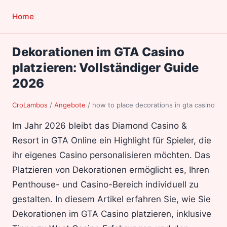
Home
Dekorationen im GTA Casino
platzieren: Vollständiger Guide
2026
CroLambos
/
Angebote
/
how to place decorations in gta casino
Im Jahr 2026 bleibt das Diamond Casino &
Resort in GTA Online ein Highlight für Spieler, die
ihr eigenes Casino personalisieren möchten. Das
Platzieren von Dekorationen ermöglicht es, Ihren
Penthouse- und Casino-Bereich individuell zu
gestalten. In diesem Artikel erfahren Sie, wie Sie
Dekorationen im GTA Casino platzieren, inklusive