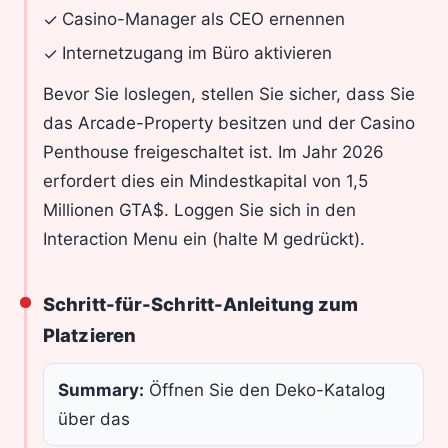
Casino-Manager als CEO ernennen
✓
Internetzugang im Büro aktivieren
✓
Bevor Sie loslegen, stellen Sie sicher, dass Sie
das Arcade-Property besitzen und der Casino
Penthouse freigeschaltet ist. Im Jahr 2026
erfordert dies ein Mindestkapital von 1,5
Millionen GTA$. Loggen Sie sich in den
Interaction Menu ein (halte M gedrückt).
Schritt-für-Schritt-Anleitung zum
Platzieren
Summary:
Öffnen Sie den Deko-Katalog
über das