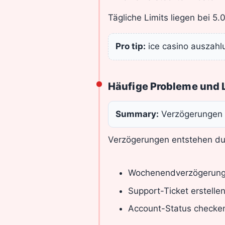
Tägliche Limits liegen bei 5
Pro tip:
ice casino auszahlu
Häufige Probleme und
Summary:
Verzögerungen 
Verzögerungen entstehen du
Wochenendverzögerung
Support-Ticket erstelle
Account-Status checke