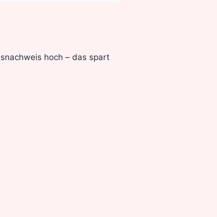
ssnachweis hoch – das spart