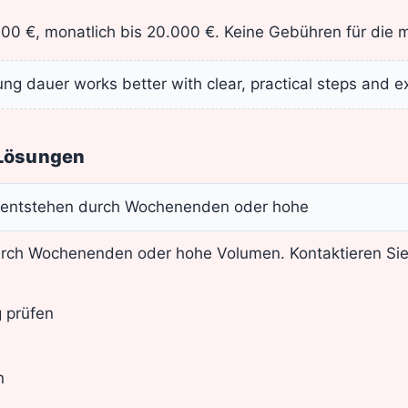
.000 €, monatlich bis 20.000 €. Keine Gebühren für die
ng dauer works better with clear, practical steps and 
 Lösungen
entstehen durch Wochenenden oder hohe
rch Wochenenden oder hohe Volumen. Kontaktieren Sie
 prüfen
n
n