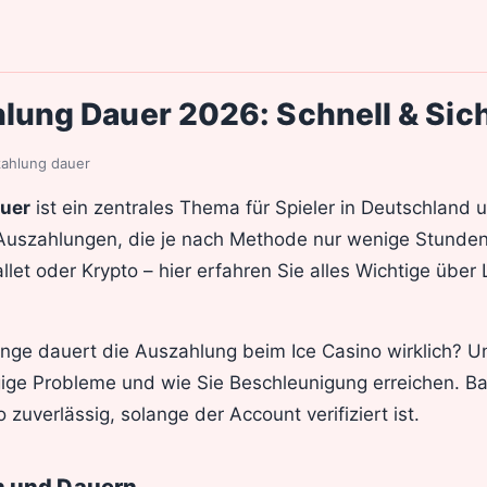
lung Dauer 2026: Schnell & Sic
zahlung dauer
auer
ist ein zentrales Thema für Spieler in Deutschland 
e Auszahlungen, die je nach Methode nur wenige Stunde
t oder Krypto – hier erfahren Sie alles Wichtige über L
ange dauert die Auszahlung beim Ice Casino wirklich? Uns
gige Probleme und wie Sie Beschleunigung erreichen. Ba
 zuverlässig, solange der Account verifiziert ist.