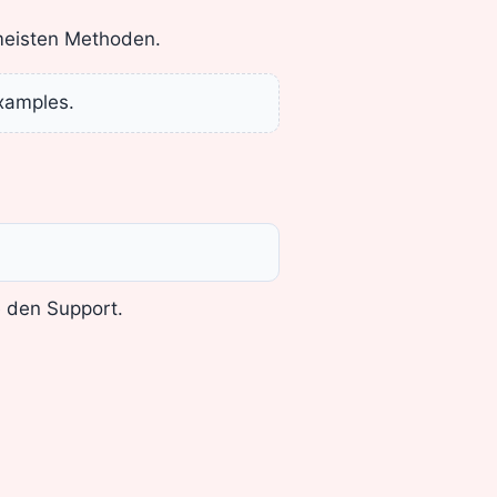
 meisten Methoden.
examples.
 den Support.