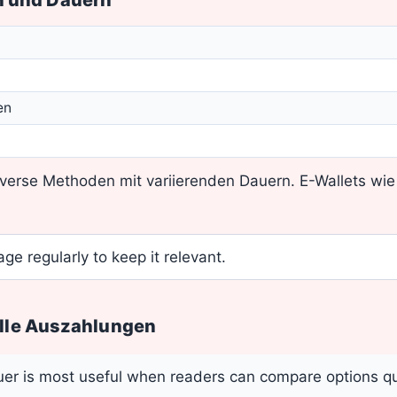
 und Dauern
en
iverse Methoden mit variierenden Dauern. E-Wallets wie 
ge regularly to keep it relevant.
elle Auszahlungen
uer is most useful when readers can compare options qui