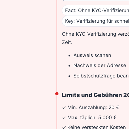
Fact: Ohne KYC-Verifizieru
Key: Verifizierung für schn
Ohne KYC-Verifizierung ver
Zeit.
Ausweis scanen
Nachweis der Adresse
Selbstschutzfrage bea
Limits und Gebühren 
Min. Auszahlung: 20 €
✓
Max. täglich: 5.000 €
✓
Keine versteckten Kosten
✓