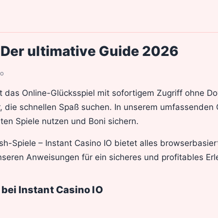
: Der ultimative Guide 2026
io
rt das Online-Glücksspiel mit sofortigem Zugriff ohne D
er, die schnellen Spaß suchen. In unserem umfassenden G
esten Spiele nutzen und Boni sichern.
h-Spiele – Instant Casino IO bietet alles browserbasier
nseren Anweisungen für ein sicheres und profitables Erl
 bei Instant Casino IO