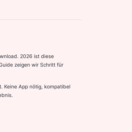
ownload. 2026 ist diese
uide zeigen wir Schritt für
t. Keine App nötig, kompatibel
ebnis.