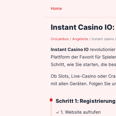
Home
Instant Casino IO
CroLambos
/
Angebote
/
instant casino 
Instant Casino IO
revolutionie
Plattform der Favorit für Spiel
Schritt, wie Sie starten, die b
Ob Slots, Live-Casino oder Cras
mit allen Geräten. Folgen Sie u
Schritt 1: Registrierung
1. Website aufrufen
✓