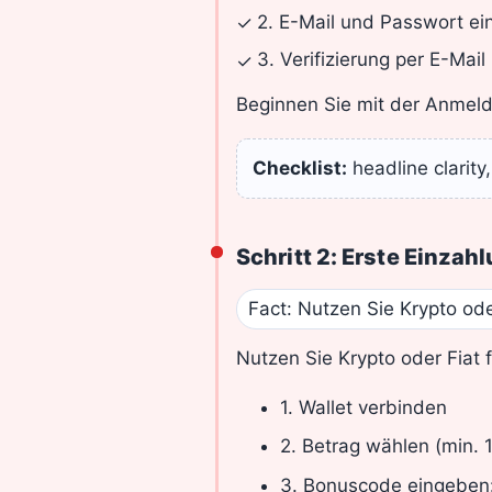
2. E-Mail und Passwort e
✓
3. Verifizierung per E-Mail
✓
Beginnen Sie mit der Anmeld
Checklist:
headline clarity
Schritt 2: Erste Einzah
Fact: Nutzen Sie Krypto ode
Nutzen Sie Krypto oder Fiat
1. Wallet verbinden
2. Betrag wählen (min. 
3. Bonuscode eingebe