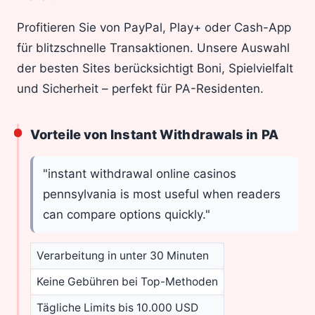
Profitieren Sie von PayPal, Play+ oder Cash-App
für blitzschnelle Transaktionen. Unsere Auswahl
der besten Sites berücksichtigt Boni, Spielvielfalt
und Sicherheit – perfekt für PA-Residenten.
Vorteile von Instant Withdrawals in PA
"instant withdrawal online casinos
pennsylvania is most useful when readers
can compare options quickly."
Verarbeitung in unter 30 Minuten
Keine Gebühren bei Top-Methoden
Tägliche Limits bis 10.000 USD