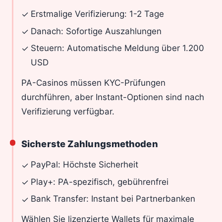
Erstmalige Verifizierung: 1-2 Tage
✓
Danach: Sofortige Auszahlungen
✓
Steuern: Automatische Meldung über 1.200
✓
USD
PA-Casinos müssen KYC-Prüfungen
durchführen, aber Instant-Optionen sind nach
Verifizierung verfügbar.
Sicherste Zahlungsmethoden
PayPal: Höchste Sicherheit
✓
Play+: PA-spezifisch, gebührenfrei
✓
Bank Transfer: Instant bei Partnerbanken
✓
Wählen Sie lizenzierte Wallets für maximale