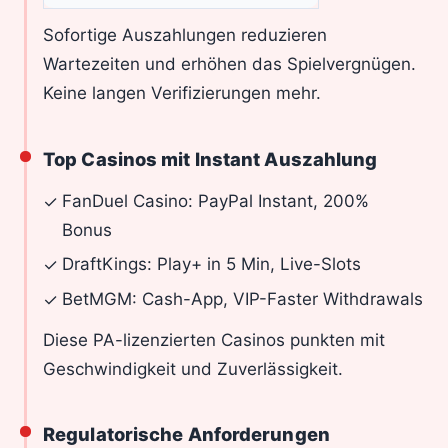
Sofortige Auszahlungen reduzieren
Wartezeiten und erhöhen das Spielvergnügen.
Keine langen Verifizierungen mehr.
Top Casinos mit Instant Auszahlung
FanDuel Casino: PayPal Instant, 200%
✓
Bonus
DraftKings: Play+ in 5 Min, Live-Slots
✓
BetMGM: Cash-App, VIP-Faster Withdrawals
✓
Diese PA-lizenzierten Casinos punkten mit
Geschwindigkeit und Zuverlässigkeit.
Regulatorische Anforderungen