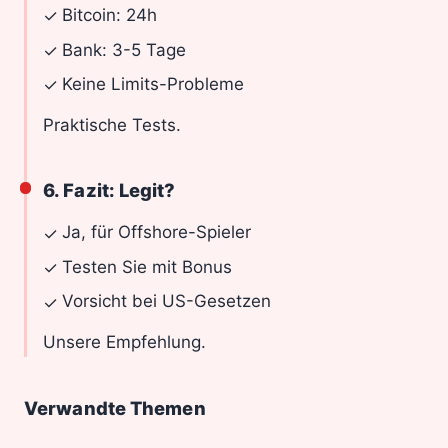
Bitcoin: 24h
✓
Bank: 3-5 Tage
✓
Keine Limits-Probleme
✓
Praktische Tests.
6. Fazit: Legit?
Ja, für Offshore-Spieler
✓
Testen Sie mit Bonus
✓
Vorsicht bei US-Gesetzen
✓
Unsere Empfehlung.
Verwandte Themen