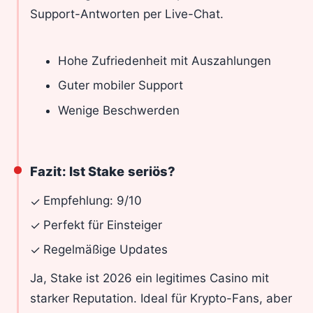
Support-Antworten per Live-Chat.
Hohe Zufriedenheit mit Auszahlungen
Guter mobiler Support
Wenige Beschwerden
Fazit: Ist Stake seriös?
Empfehlung: 9/10
✓
Perfekt für Einsteiger
✓
Regelmäßige Updates
✓
Ja, Stake ist 2026 ein legitimes Casino mit
starker Reputation. Ideal für Krypto-Fans, aber