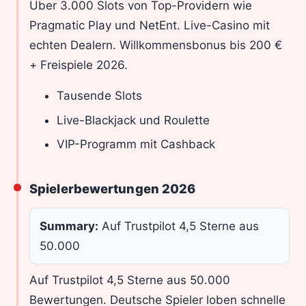
Über 3.000 Slots von Top-Providern wie
Pragmatic Play und NetEnt. Live-Casino mit
echten Dealern. Willkommensbonus bis 200 €
+ Freispiele 2026.
Tausende Slots
Live-Blackjack und Roulette
VIP-Programm mit Cashback
Spielerbewertungen 2026
Summary:
Auf Trustpilot 4,5 Sterne aus
50.000
Auf Trustpilot 4,5 Sterne aus 50.000
Bewertungen. Deutsche Spieler loben schnelle