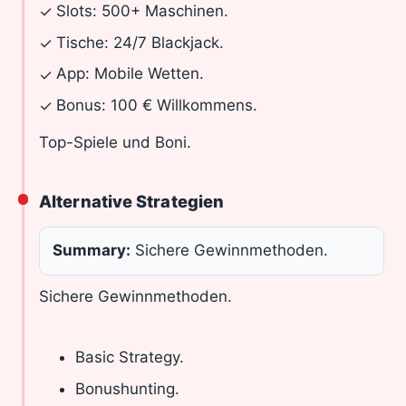
Slots: 500+ Maschinen.
✓
Tische: 24/7 Blackjack.
✓
App: Mobile Wetten.
✓
Bonus: 100 € Willkommens.
✓
Top-Spiele und Boni.
Alternative Strategien
Summary:
Sichere Gewinnmethoden.
Sichere Gewinnmethoden.
Basic Strategy.
Bonushunting.