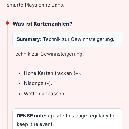
smarte Plays ohne Bans.
Was ist Kartenzählen?
Summary:
Technik zur Gewinnsteigerung.
Technik zur Gewinnsteigerung.
Hohe Karten tracken (+).
Niedrige (-).
Wetten anpassen.
DENSE note:
update this page regularly to
keep it relevant.