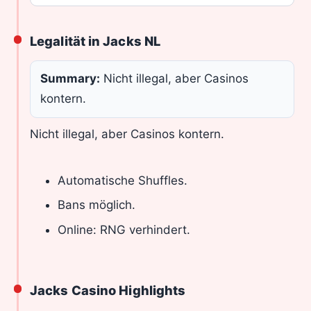
Legalität in Jacks NL
Summary:
Nicht illegal, aber Casinos
kontern.
Nicht illegal, aber Casinos kontern.
Automatische Shuffles.
Bans möglich.
Online: RNG verhindert.
Jacks Casino Highlights