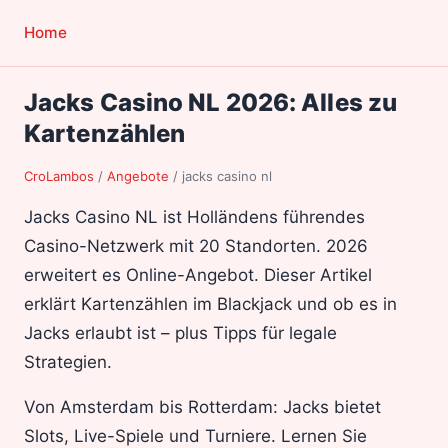
Home
Jacks Casino NL 2026: Alles zu
Kartenzählen
CroLambos
/
Angebote
/
jacks casino nl
Jacks Casino NL ist Holländens führendes
Casino-Netzwerk mit 20 Standorten. 2026
erweitert es Online-Angebot. Dieser Artikel
erklärt Kartenzählen im Blackjack und ob es in
Jacks erlaubt ist – plus Tipps für legale
Strategien.
Von Amsterdam bis Rotterdam: Jacks bietet
Slots, Live-Spiele und Turniere. Lernen Sie