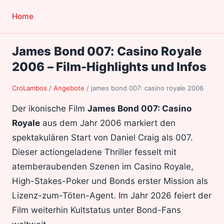
Home
James Bond 007: Casino Royale
2006 – Film-Highlights und Infos
CroLambos
/
Angebote
/
james bond 007: casino royale 2006
Der ikonische Film
James Bond 007: Casino
Royale
aus dem Jahr 2006 markiert den
spektakulären Start von Daniel Craig als 007.
Dieser actiongeladene Thriller fesselt mit
atemberaubenden Szenen im Casino Royale,
High-Stakes-Poker und Bonds erster Mission als
Lizenz-zum-Töten-Agent. Im Jahr 2026 feiert der
Film weiterhin Kultstatus unter Bond-Fans