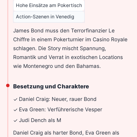
Hohe Einsätze am Pokertisch
Action-Szenen in Venedig
James Bond muss den Terrorfinanzier Le
Chiffre in einem Pokerturnier im Casino Royale
schlagen. Die Story mischt Spannung,
Romantik und Verrat in exotischen Locations
wie Montenegro und den Bahamas.
Besetzung und Charaktere
Daniel Craig: Neuer, rauer Bond
✓
Eva Green: Verführerische Vesper
✓
Judi Dench als M
✓
Daniel Craig als harter Bond, Eva Green als