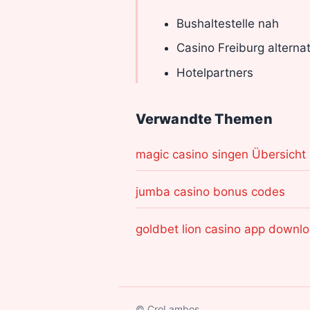
Bushaltestelle nah
Casino Freiburg alternat
Hotelpartners
Verwandte Themen
magic casino singen Übersicht
jumba casino bonus codes
goldbet lion casino app downl
© CroLambos