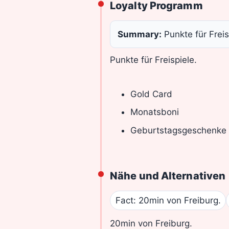
Loyalty Programm
Summary:
Punkte für Freis
Punkte für Freispiele.
Gold Card
Monatsboni
Geburtstagsgeschenke
Nähe und Alternativen
Fact: 20min von Freiburg.
20min von Freiburg.