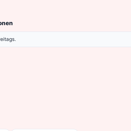
ionen
eitags.