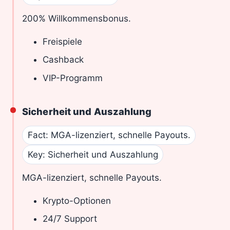
200% Willkommensbonus.
Freispiele
Cashback
VIP-Programm
Sicherheit und Auszahlung
Fact: MGA-lizenziert, schnelle Payouts.
Key: Sicherheit und Auszahlung
MGA-lizenziert, schnelle Payouts.
Krypto-Optionen
24/7 Support