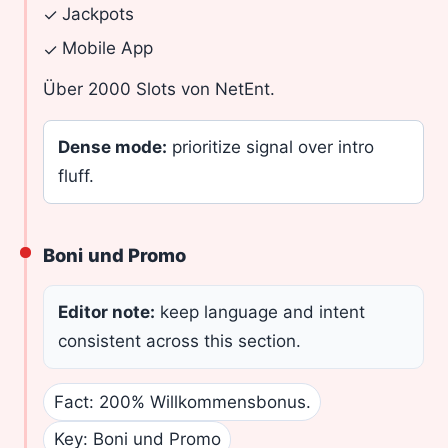
Jackpots
✓
Mobile App
✓
Über 2000 Slots von NetEnt.
Dense mode:
prioritize signal over intro
fluff.
Boni und Promo
Editor note:
keep language and intent
consistent across this section.
Fact: 200% Willkommensbonus.
Key: Boni und Promo