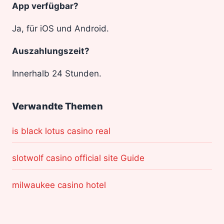
App verfügbar?
Ja, für iOS und Android.
Auszahlungszeit?
Innerhalb 24 Stunden.
Verwandte Themen
is black lotus casino real
slotwolf casino official site Guide
milwaukee casino hotel