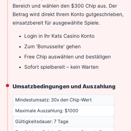
Bereich und wählen den $300 Chip aus. Der
Betrag wird direkt Ihrem Konto gutgeschrieben,
einsatzbereit für ausgewählte Spiele.
Login in Ihr Kats Casino Konto
Zum 'Bonusseite' gehen
Free Chip auswählen und bestätigen
Sofort spielbereit – kein Warten
Umsatzbedingungen und Auszahlung
Mindestumsatz: 30x den Chip-Wert
Maximale Auszahlung: $1000
Gültigkeitsdauer: 7 Tage