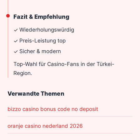
Fazit & Empfehlung
Wiederholungswürdig
✓
Preis-Leistung top
✓
Sicher & modern
✓
Top-Wahl für Casino-Fans in der Türkei-
Region.
Verwandte Themen
bizzo casino bonus code no deposit
oranje casino nederland 2026