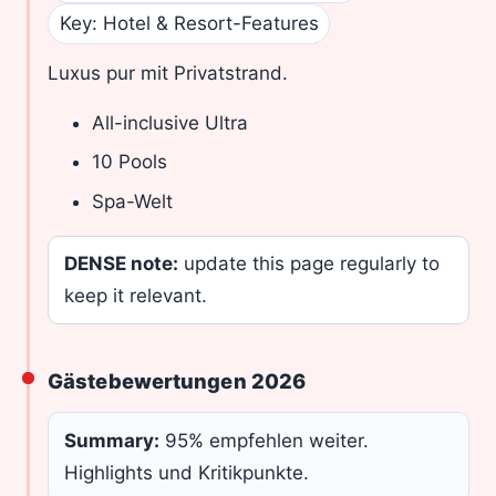
Key: Hotel & Resort-Features
Luxus pur mit Privatstrand.
All-inclusive Ultra
10 Pools
Spa-Welt
DENSE note:
update this page regularly to
keep it relevant.
Gästebewertungen 2026
Summary:
95% empfehlen weiter.
Highlights und Kritikpunkte.