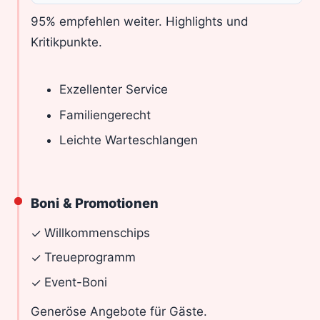
95% empfehlen weiter. Highlights und
Kritikpunkte.
Exzellenter Service
Familiengerecht
Leichte Warteschlangen
Boni & Promotionen
Willkommenschips
✓
Treueprogramm
✓
Event-Boni
✓
Generöse Angebote für Gäste.