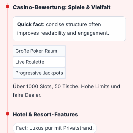
Casino-Bewertung: Spiele & Vielfalt
Quick fact:
concise structure often
improves readability and engagement.
Große Poker-Raum
Live Roulette
Progressive Jackpots
Über 1000 Slots, 50 Tische. Hohe Limits und
faire Dealer.
Hotel & Resort-Features
Fact: Luxus pur mit Privatstrand.