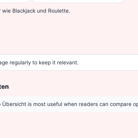
 wie Blackjack und Roulette.
ge regularly to keep it relevant.
ten
o Übersicht is most useful when readers can compare opt