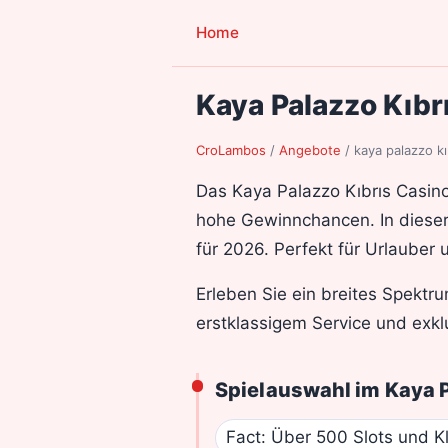
Home
Kaya Palazzo Kıbr
CroLambos
/
Angebote
/
kaya palazzo kı
Das Kaya Palazzo Kıbrıs Casino
hohe Gewinnchancen. In dieser 
für 2026. Perfekt für Urlauber 
Erleben Sie ein breites Spektr
erstklassigem Service und exkl
Spielauswahl im Kaya 
Fact: Über 500 Slots und Kl