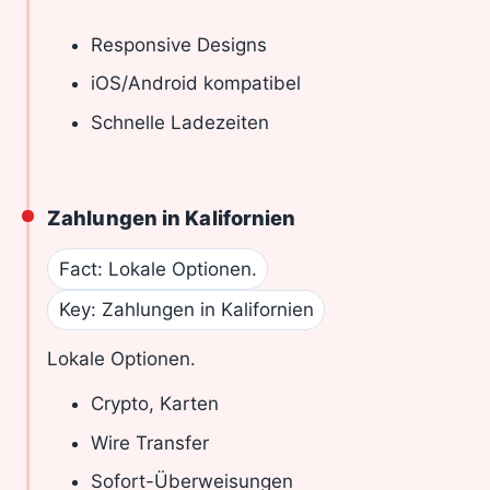
Responsive Designs
iOS/Android kompatibel
Schnelle Ladezeiten
Zahlungen in Kalifornien
Fact: Lokale Optionen.
Key: Zahlungen in Kalifornien
Lokale Optionen.
Crypto, Karten
Wire Transfer
Sofort-Überweisungen