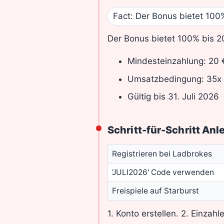
Fact: Der Bonus bietet 100
Der Bonus bietet 100% bis 20
Mindesteinzahlung: 20 
Umsatzbedingung: 35x
Gültig bis 31. Juli 2026
Schritt-für-Schritt Anl
Registrieren bei Ladbrokes
'JULI2026' Code verwenden
Freispiele auf Starburst
1. Konto erstellen. 2. Einza