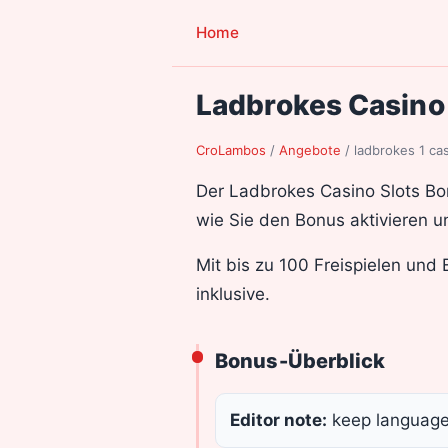
Home
Ladbrokes Casino 
CroLambos
/
Angebote
/
ladbrokes 1 cas
Der Ladbrokes Casino Slots Bonus
wie Sie den Bonus aktivieren 
Mit bis zu 100 Freispielen und
inklusive.
Bonus-Überblick
Editor note:
keep language 