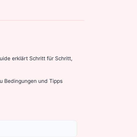
de erklärt Schritt für Schritt,
 zu Bedingungen und Tipps