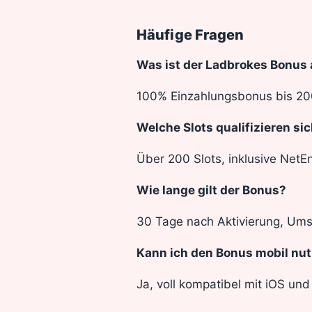
Häufige Fragen
Was ist der Ladbrokes Bonus 
100% Einzahlungsbonus bis 200 
Welche Slots qualifizieren si
Über 200 Slots, inklusive NetEn
Wie lange gilt der Bonus?
30 Tage nach Aktivierung, Ums
Kann ich den Bonus mobil nu
Ja, voll kompatibel mit iOS un