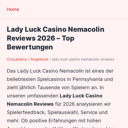
Home
Lady Luck Casino Nemacolin
Reviews 2026 – Top
Bewertungen
CroLambos
/
Angebote
/
lady luck casino nemacolin reviews
Das Lady Luck Casino Nemacolin ist eines der
beliebtesten Spielcasinos in Pennsylvania und
zieht jährlich Tausende von Spielern an. In
unseren umfassenden
Lady Luck Casino
Nemacolin Reviews
für 2026 analysieren wir
Spielerfeedback, Spielauswahl, Service und
mehr. Ob positive Erfahrungen mit hohen