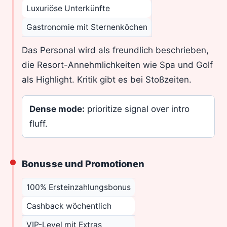
Luxuriöse Unterkünfte
Gastronomie mit Sternenköchen
Das Personal wird als freundlich beschrieben,
die Resort-Annehmlichkeiten wie Spa und Golf
als Highlight. Kritik gibt es bei Stoßzeiten.
Dense mode:
prioritize signal over intro
fluff.
Bonusse und Promotionen
100% Ersteinzahlungsbonus
Cashback wöchentlich
VIP-Level mit Extras