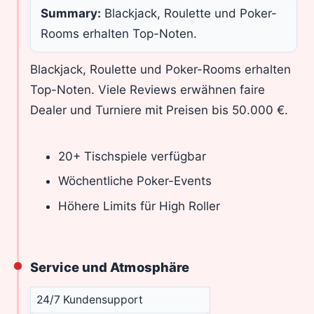
Summary:
Blackjack, Roulette und Poker-
Rooms erhalten Top-Noten.
Blackjack, Roulette und Poker-Rooms erhalten
Top-Noten. Viele Reviews erwähnen faire
Dealer und Turniere mit Preisen bis 50.000 €.
20+ Tischspiele verfügbar
Wöchentliche Poker-Events
Höhere Limits für High Roller
Service und Atmosphäre
24/7 Kundensupport