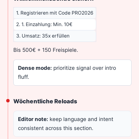
1. Registrieren mit Code PRO2026
2. 1. Einzahlung: Min. 10€
3. Umsatz: 35x erfüllen
Bis 500€ + 150 Freispiele.
Dense mode:
prioritize signal over intro
fluff.
Wöchentliche Reloads
Editor note:
keep language and intent
consistent across this section.