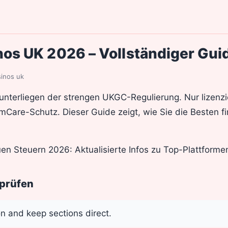
nos UK 2026 – Vollständiger Gui
sinos uk
nterliegen der strengen UKGC-Regulierung. Nur lizenzier
are-Schutz. Dieser Guide zeigt, wie Sie die Besten fi
n Steuern 2026: Aktualisierte Infos zu Top-Plattformen
 prüfen
on and keep sections direct.