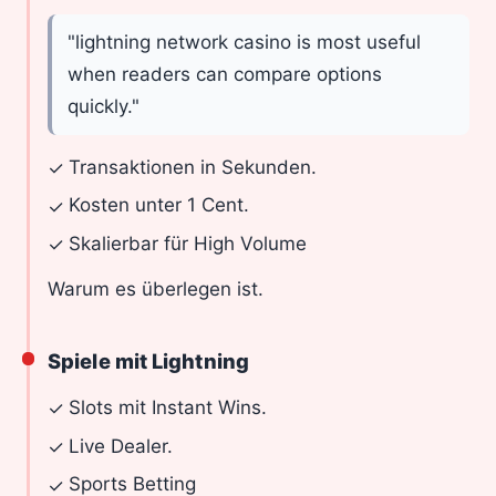
"lightning network casino is most useful
when readers can compare options
quickly."
Transaktionen in Sekunden.
✓
Kosten unter 1 Cent.
✓
Skalierbar für High Volume
✓
Warum es überlegen ist.
Spiele mit Lightning
Slots mit Instant Wins.
✓
Live Dealer.
✓
Sports Betting
✓