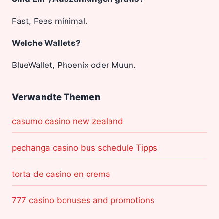
Fast, Fees minimal.
Welche Wallets?
BlueWallet, Phoenix oder Muun.
Verwandte Themen
casumo casino new zealand
pechanga casino bus schedule Tipps
torta de casino en crema
777 casino bonuses and promotions