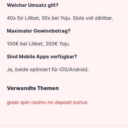
Welcher Umsatz gilt?
40x für Lilibet, 50x bei Yoju. Slots voll zählbar.
Maximaler Gewinnbetrag?
100€ bei Lilibet, 200€ Yoju.
Sind Mobile Apps verfügbar?
Ja, beide optimiert für iOS/Android.
Verwandte Themen
great spin casino no deposit bonus