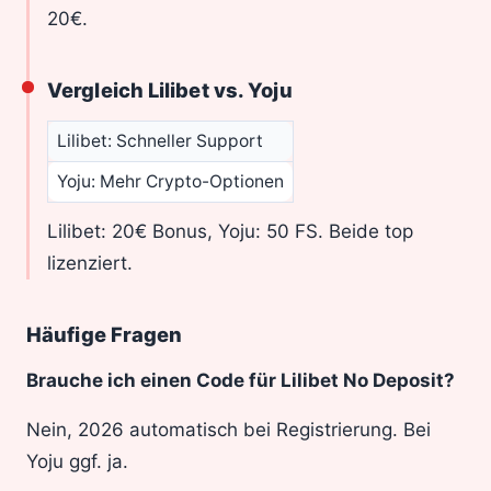
20€.
Vergleich Lilibet vs. Yoju
Lilibet: Schneller Support
Yoju: Mehr Crypto-Optionen
Lilibet: 20€ Bonus, Yoju: 50 FS. Beide top
lizenziert.
Häufige Fragen
Brauche ich einen Code für Lilibet No Deposit?
Nein, 2026 automatisch bei Registrierung. Bei
Yoju ggf. ja.