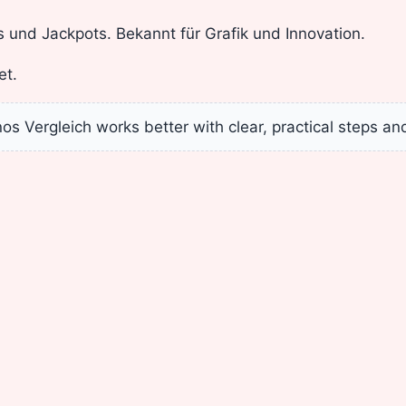
s und Jackpots. Bekannt für Grafik und Innovation.
et.
inos Vergleich works better with clear, practical steps a