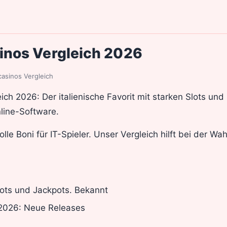
sinos Vergleich 2026
 casinos Vergleich
ich 2026: Der italienische Favorit mit starken Slots und
nline-Software.
lle Boni für IT-Spieler. Unser Vergleich hilft bei der Wah
lots und Jackpots. Bekannt
. 2026: Neue Releases