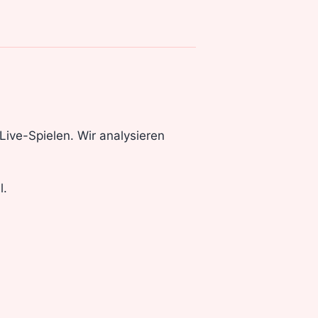
 Live-Spielen. Wir analysieren
l.