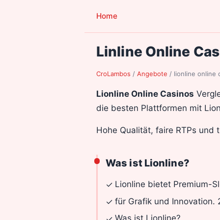
Home
Linline Online Ca
CroLambos
/
Angebote
/
lionline online
Lionline Online Casinos
Vergle
die besten Plattformen mit Lio
Hohe Qualität, faire RTPs und to
Was ist Lionline?
Lionline bietet Premium-S
✓
für Grafik und Innovation
✓
Was ist Lionline?
✓