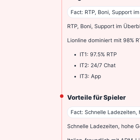
Fact: RTP, Boni, Support im
RTP, Boni, Support im Überbl
Lionline dominiert mit 98% R
IT1: 97.5% RTP
IT2: 24/7 Chat
IT3: App
Vorteile für Spieler
Fact: Schnelle Ladezeiten, 
Schnelle Ladezeiten, hohe 