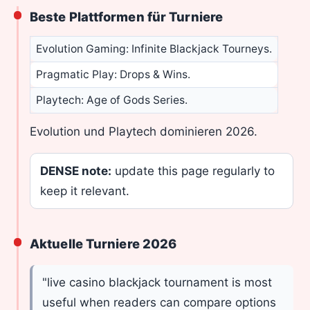
Beste Plattformen für Turniere
Evolution Gaming: Infinite Blackjack Tourneys.
Pragmatic Play: Drops & Wins.
Playtech: Age of Gods Series.
Evolution und Playtech dominieren 2026.
DENSE note:
update this page regularly to
keep it relevant.
Aktuelle Turniere 2026
"live casino blackjack tournament is most
useful when readers can compare options