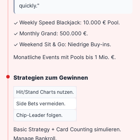
quickly."
Weekly Speed Blackjack: 10.000 € Pool.
✓
Monthly Grand: 500.000 €.
✓
Weekend Sit & Go: Niedrige Buy-ins.
✓
Monatliche Events mit Pools bis 1 Mio. €.
Strategien zum Gewinnen
Hit/Stand Charts nutzen.
Side Bets vermeiden.
Chip-Leader folgen.
Basic Strategy + Card Counting simulieren.
Manage Bankroll.