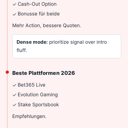
Cash-Out Option
✓
Bonusse für beide
✓
Mehr Action, bessere Quoten.
Dense mode:
prioritize signal over intro
fluff.
Beste Plattformen 2026
Bet365 Live
✓
Evolution Gaming
✓
Stake Sportsbook
✓
Empfehlungen.