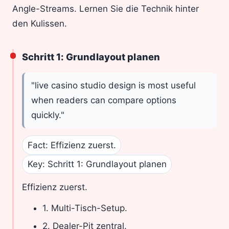
Angle-Streams. Lernen Sie die Technik hinter
den Kulissen.
Schritt 1: Grundlayout planen
"live casino studio design is most useful
when readers can compare options
quickly."
Fact: Effizienz zuerst.
Key: Schritt 1: Grundlayout planen
Effizienz zuerst.
1. Multi-Tisch-Setup.
2. Dealer-Pit zentral.