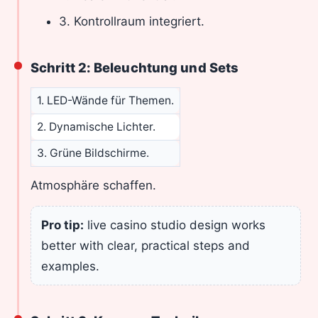
3. Kontrollraum integriert.
Schritt 2: Beleuchtung und Sets
1. LED-Wände für Themen.
2. Dynamische Lichter.
3. Grüne Bildschirme.
Atmosphäre schaffen.
Pro tip:
live casino studio design works
better with clear, practical steps and
examples.