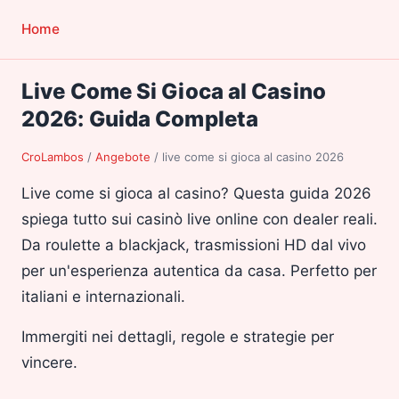
Home
Live Come Si Gioca al Casino
2026: Guida Completa
CroLambos
/
Angebote
/
live come si gioca al casino 2026
Live come si gioca al casino? Questa guida 2026
spiega tutto sui casinò live online con dealer reali.
Da roulette a blackjack, trasmissioni HD dal vivo
per un'esperienza autentica da casa. Perfetto per
italiani e internazionali.
Immergiti nei dettagli, regole e strategie per
vincere.