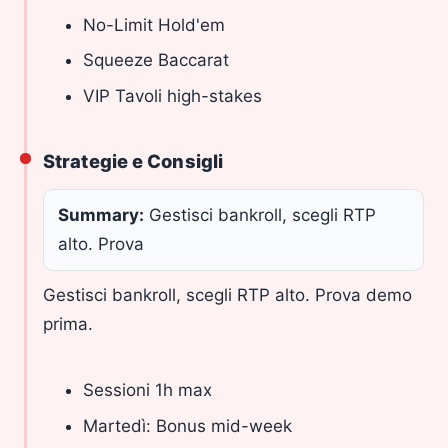
No-Limit Hold'em
Squeeze Baccarat
VIP Tavoli high-stakes
Strategie e Consigli
Summary:
Gestisci bankroll, scegli RTP
alto. Prova
Gestisci bankroll, scegli RTP alto. Prova demo
prima.
Sessioni 1h max
Martedì: Bonus mid-week