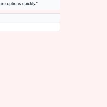
re options quickly."