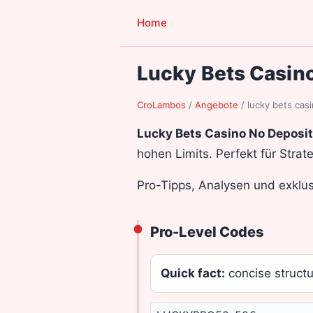
Home
Lucky Bets Casin
CroLambos
/
Angebote
/
lucky bets cas
Lucky Bets Casino No Deposi
hohen Limits. Perfekt für Strat
Pro-Tipps, Analysen und exklusi
Pro-Level Codes
Quick fact:
concise struct