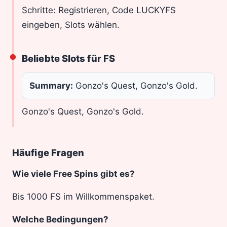
Schritte: Registrieren, Code LUCKYFS
eingeben, Slots wählen.
Beliebte Slots für FS
Summary:
Gonzo's Quest, Gonzo's Gold.
Gonzo's Quest, Gonzo's Gold.
Häufige Fragen
Wie viele Free Spins gibt es?
Bis 1000 FS im Willkommenspaket.
Welche Bedingungen?